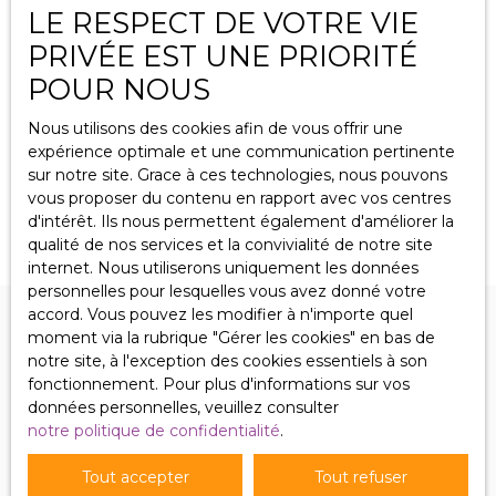
LE RESPECT DE VOTRE VIE
PRIVÉE EST UNE PRIORITÉ
Beau local commercial loué, excellent
POUR NOUS
rapport.
123
m²
Puttelange-aux-Lacs 57510
Nous utilisons des cookies afin de vous offrir une
Puttelange aux Lacs, grand local commercial de 123 m2
expérience optimale et une communication pertinente
sur axe principal, sanitaires, grande cave, garage
sur notre site. Grace à ces technologies, nous pouvons
attenant de 30 m2 avec stationnement extérieur de 28
vous proposer du contenu en rapport avec vos centres
m2, très bon état général, grande vitrine, excellente
d'intérêt. Ils nous permettent également d'améliorer la
situation, loué à 980 € HT en bail commercial... Prix; 115
qualité de nos services et la convivialité de notre site
000 € Tom Immobilier 06 87 02 99 47
internet. Nous utiliserons uniquement les données
personnelles pour lesquelles vous avez donné votre
accord. Vous pouvez les modifier à n'importe quel
moment via la rubrique ″Gérer les cookies″ en bas de
notre site, à l'exception des cookies essentiels à son
fonctionnement. Pour plus d'informations sur vos
données personnelles, veuillez consulter
notre politique de confidentialité
.
NOS BIENS
EN VENTE
Tout accepter
Tout refuser