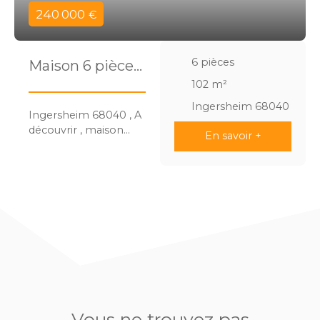
240 000
€
6
pièces
Maison 6 pièces
102 m²
102
m²
Ingersheim 68040
Ingersheim 68040 , A
découvrir , maison
En savoir +
individuelle 6 pièces ,
construction de 1999 ,
avec 102 m² de
surface habitable , 117
m² au sol , sur un
terrain de 4. 36 ares
environ , situé à
Ingersheim , à
proximité immédiate
de Colmar , et de
toutes les
commodités ,
Vous ne trouvez pas