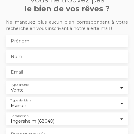
commerces , école ,
le bien de vos rêves ?
etc , proche des
différents axes
routiers et de la route
Ne manquez plus aucun bien correspondant à votre
des vins d'Alsace . La
recherche en vous inscrivant à notre alerte mail !
maison , lumineuse et
spacieuse avec une
Prénom
belle exposition , offre
de beaux volumes
Nom
ainsi qu'un potentiel
idéal pour une famille
nombreuse , et
Email
dispose également
d'un garage ( à
Type d'offre
Vente
terminer ) , de
combles
Type de bien
aménageables ainsi
Maison
que d'un grand sous-
sol . La composition
Localisation
Ingersheim (68040)
est la suivante ; RDC ;
entrée et