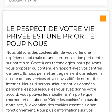
dégagement , cuisine
Budget max (€)
indépendante (
prévoir une nouvelle
Surface min (m²)
cuisine ) donnant sur
une petite terrasse ,
Pièces min
grand salon / séjour ,
LE RESPECT DE VOTRE VIE
une chambre , WC
PRIVÉE EST UNE PRIORITÉ
indépendant . 1er
J'accepte le traitement de mes données
POUR NOUS
étage ; Une salle de
personnelles conformément au RGPD. Si vous ne
bain avec baignoire /
souhaitez pas faire l'objet de prospection
Nous utilisons des cookies afin de vous offrir une
douche et WC , quatre
commerciale par voie téléphonique, vous pouvez
expérience optimale et une communication pertinente
chambres , et accès
vous inscrire gratuitement sur la liste d'opposition
sur notre site. Grace à ces technologies, nous pouvons
combles . Chauffage
au démarchage téléphonique, prévu par l'article
vous proposer du contenu en rapport avec vos centres
au gaz avec une
L223-1 du code de la consommation, sur le site
d'intérêt. Ils nous permettent également d'améliorer la
chaudière récente de
Internet www.bloctel.gouv.fr ou par courrier
qualité de nos services et la convivialité de notre site
fin 2024 , La taxe
adressé à :
internet. Nous utiliserons uniquement les données
foncière s'élève à 1100
personnelles pour lesquelles vous avez donné votre
€ environ . PRIX : 240
Société Worldline, Service Bloctel, CS 61311, 41013
accord. Vous pouvez les modifier à n'importe quel
000 € Honoraires à la
BLOIS CEDEX.
moment via la rubrique ″Gérer les cookies″ en bas de
charge du vendeur .
notre site, à l'exception des cookies essentiels à son
Pour visiter , votre
Pour en savoir plus sur le traitement de vos
fonctionnement. Pour plus d'informations sur vos
conseiller TOM