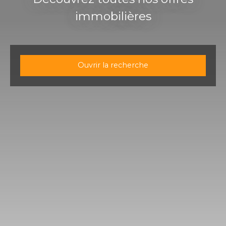
immobilières
Ouvrir la recherche
Type d'offre
Vente
Type de bien
Maison
Localisation
Ingersheim (68040)
Budget max (€)
Surface min (m²)