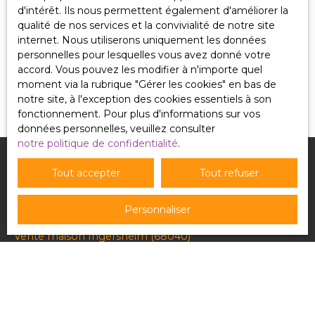
Pour en savoir plus sur le traitement de vos
d'intérêt. Ils nous permettent également d'améliorer la
données personnelles, veuillez consulter notre
qualité de nos services et la convivialité de notre site
politique de confidentialité
.
internet. Nous utiliserons uniquement les données
personnelles pour lesquelles vous avez donné votre
accord. Vous pouvez les modifier à n'importe quel
Recevoir des annonces
moment via la rubrique ″Gérer les cookies″ en bas de
notre site, à l'exception des cookies essentiels à son
fonctionnement. Pour plus d'informations sur vos
données personnelles, veuillez consulter
notre politique de confidentialité
.
Tout accepter
Tout refuser
Je recherche un bien
Personnaliser
Vente appartement Puttelange-aux-Lacs (57510)
Vente maison Ingersheim (68040)
Vente maison Béziers (34500)
Vente maison Saint-Dié-des-Vosges (88100)
Vente maison Waldhouse (57720)