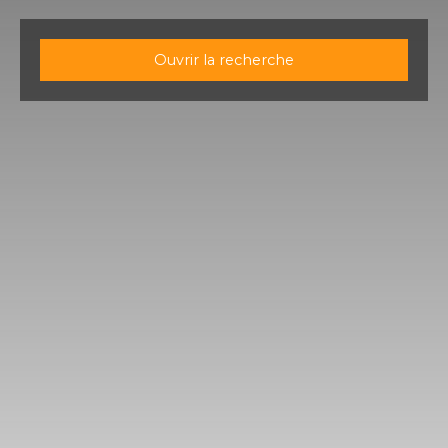
Ouvrir la recherche
Type d'offre
Vente
Type de bien
Terrain
Localisation
Saint-Thibéry (34630)
Budget max (€)
Surface min (m²)
Rechercher