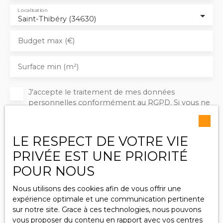
Localisation
Saint-Thibéry (34630)
Budget max (€)
Surface min (m²)
J'accepte le traitement de mes données
personnelles conformément au RGPD. Si vous ne
souhaitez pas faire l'objet de prospection
commerciale par voie téléphonique, vous pouvez
vous inscrire gratuitement sur la liste d'opposition
LE RESPECT DE VOTRE VIE
au démarchage téléphonique, prévu par l'article
PRIVÉE EST UNE PRIORITÉ
L223-1 du code de la consommation, sur le site
Internet www.bloctel.gouv.fr ou par courrier
POUR NOUS
adressé à :
Nous utilisons des cookies afin de vous offrir une
Société Worldline, Service Bloctel, CS 61311, 41013
expérience optimale et une communication pertinente
BLOIS CEDEX.
sur notre site. Grace à ces technologies, nous pouvons
vous proposer du contenu en rapport avec vos centres