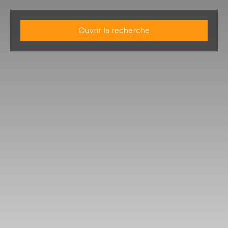
Ouvrir la recherche
Type d'offre
Vente
Type de bien
Terrain
Localisation
Périgueux (24000)
Budget max (€)
Surface min (m²)
Rechercher