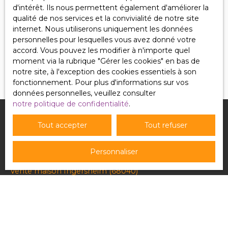
Pour en savoir plus sur le traitement de vos
d'intérêt. Ils nous permettent également d'améliorer la
données personnelles, veuillez consulter notre
qualité de nos services et la convivialité de notre site
politique de confidentialité
.
internet. Nous utiliserons uniquement les données
personnelles pour lesquelles vous avez donné votre
accord. Vous pouvez les modifier à n'importe quel
Recevoir des annonces
moment via la rubrique ″Gérer les cookies″ en bas de
notre site, à l'exception des cookies essentiels à son
fonctionnement. Pour plus d'informations sur vos
données personnelles, veuillez consulter
notre politique de confidentialité
.
Tout accepter
Tout refuser
Je recherche un bien
Personnaliser
Vente appartement Puttelange-aux-Lacs (57510)
Vente maison Ingersheim (68040)
Vente maison Béziers (34500)
Vente maison Saint-Dié-des-Vosges (88100)
Vente maison Waldhouse (57720)