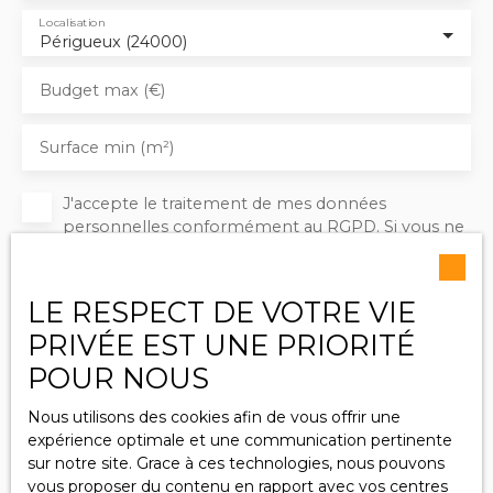
Localisation
Périgueux (24000)
Budget max (€)
Surface min (m²)
J'accepte le traitement de mes données
personnelles conformément au RGPD. Si vous ne
souhaitez pas faire l'objet de prospection
commerciale par voie téléphonique, vous pouvez
vous inscrire gratuitement sur la liste d'opposition
LE RESPECT DE VOTRE VIE
au démarchage téléphonique, prévu par l'article
PRIVÉE EST UNE PRIORITÉ
L223-1 du code de la consommation, sur le site
Internet www.bloctel.gouv.fr ou par courrier
POUR NOUS
adressé à :
Nous utilisons des cookies afin de vous offrir une
Société Worldline, Service Bloctel, CS 61311, 41013
expérience optimale et une communication pertinente
BLOIS CEDEX.
sur notre site. Grace à ces technologies, nous pouvons
vous proposer du contenu en rapport avec vos centres