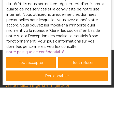
Pour en savoir plus sur le traitement de vos
d'intérêt. Ils nous permettent également d'améliorer la
données personnelles, veuillez consulter notre
qualité de nos services et la convivialité de notre site
politique de confidentialité
.
internet. Nous utiliserons uniquement les données
personnelles pour lesquelles vous avez donné votre
accord. Vous pouvez les modifier à n'importe quel
Recevoir des annonces
moment via la rubrique ″Gérer les cookies″ en bas de
notre site, à l'exception des cookies essentiels à son
fonctionnement. Pour plus d'informations sur vos
données personnelles, veuillez consulter
notre politique de confidentialité
.
Tout accepter
Tout refuser
Je recherche un bien
Personnaliser
Vente appartement Puttelange-aux-Lacs (57510)
Vente maison Ingersheim (68040)
Vente maison Béziers (34500)
Vente maison Saint-Dié-des-Vosges (88100)
Vente maison Waldhouse (57720)