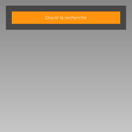
Ouvrir la recherche
Type d'offre
Vente
Type de bien
Terrain
Localisation
Holving (57510)
Budget max (€)
Surface min (m²)
Rechercher