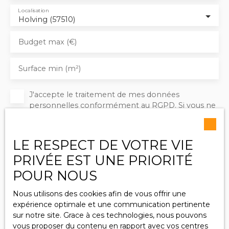
Localisation
Holving (57510)
Budget max (€)
Surface min (m²)
J'accepte le traitement de mes données
personnelles conformément au RGPD. Si vous ne
souhaitez pas faire l'objet de prospection
commerciale par voie téléphonique, vous pouvez
vous inscrire gratuitement sur la liste d'opposition
LE RESPECT DE VOTRE VIE
au démarchage téléphonique, prévu par l'article
PRIVÉE EST UNE PRIORITÉ
L223-1 du code de la consommation, sur le site
Internet www.bloctel.gouv.fr ou par courrier
POUR NOUS
adressé à :
Nous utilisons des cookies afin de vous offrir une
Société Worldline, Service Bloctel, CS 61311, 41013
expérience optimale et une communication pertinente
BLOIS CEDEX.
sur notre site. Grace à ces technologies, nous pouvons
vous proposer du contenu en rapport avec vos centres