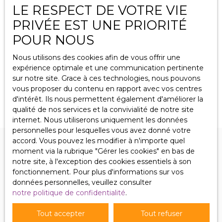
LE RESPECT DE VOTRE VIE
PRIVÉE EST UNE PRIORITÉ
Beau local commercial loué, excellent
POUR NOUS
rapport.
123
m²
Puttelange-aux-Lacs 57510
Nous utilisons des cookies afin de vous offrir une
Puttelange aux Lacs, grand local commercial de 123 m2
expérience optimale et une communication pertinente
sur axe principal, sanitaires, grande cave, garage
sur notre site. Grace à ces technologies, nous pouvons
attenant de 30 m2 avec stationnement extérieur de 28
vous proposer du contenu en rapport avec vos centres
m2, très bon état général, grande vitrine, excellente
d'intérêt. Ils nous permettent également d'améliorer la
situation, loué à 980 € HT en bail commercial... Prix; 115
qualité de nos services et la convivialité de notre site
000 € Tom Immobilier 06 87 02 99 47
internet. Nous utiliserons uniquement les données
personnelles pour lesquelles vous avez donné votre
accord. Vous pouvez les modifier à n'importe quel
moment via la rubrique ″Gérer les cookies″ en bas de
notre site, à l'exception des cookies essentiels à son
fonctionnement. Pour plus d'informations sur vos
données personnelles, veuillez consulter
notre politique de confidentialité
.
NOS BIENS
EN VENTE
Tout accepter
Tout refuser