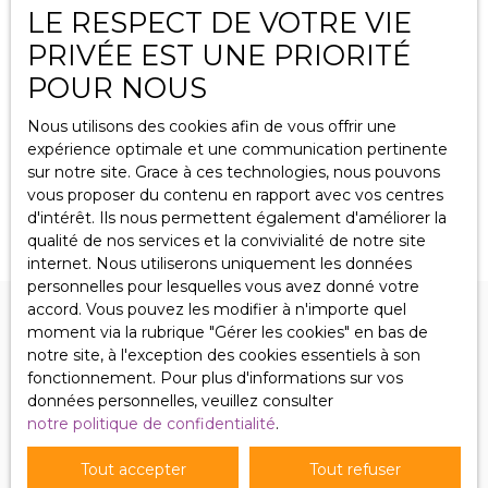
LE RESPECT DE VOTRE VIE
PRIVÉE EST UNE PRIORITÉ
Beau local commercial loué, excellent
POUR NOUS
rapport.
123
m²
Puttelange-aux-Lacs 57510
Nous utilisons des cookies afin de vous offrir une
Puttelange aux Lacs, grand local commercial de 123 m2
expérience optimale et une communication pertinente
sur axe principal, sanitaires, grande cave, garage
sur notre site. Grace à ces technologies, nous pouvons
attenant de 30 m2 avec stationnement extérieur de 28
vous proposer du contenu en rapport avec vos centres
m2, très bon état général, grande vitrine, excellente
d'intérêt. Ils nous permettent également d'améliorer la
situation, loué à 980 € HT en bail commercial... Prix; 115
qualité de nos services et la convivialité de notre site
000 € Tom Immobilier 06 87 02 99 47
internet. Nous utiliserons uniquement les données
personnelles pour lesquelles vous avez donné votre
accord. Vous pouvez les modifier à n'importe quel
moment via la rubrique ″Gérer les cookies″ en bas de
notre site, à l'exception des cookies essentiels à son
fonctionnement. Pour plus d'informations sur vos
données personnelles, veuillez consulter
notre politique de confidentialité
.
NOS BIENS
EN VENTE
Tout accepter
Tout refuser