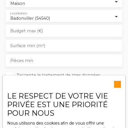
Maison
Localisation
Badonviller (54540)
Budget max (€)
Surface min (m²)
Pièces min
J'accepte le traitement de mes données
personnelles conformément au RGPD. Si vous ne
souhaitez pas faire l'objet de prospection
commerciale par voie téléphonique, vous pouvez
LE RESPECT DE VOTRE VIE
vous inscrire gratuitement sur la liste d'opposition
PRIVÉE EST UNE PRIORITÉ
au démarchage téléphonique, prévu par l'article
POUR NOUS
L223-1 du code de la consommation, sur le site
Internet www.bloctel.gouv.fr ou par courrier
Nous utilisons des cookies afin de vous offrir une
adressé à :