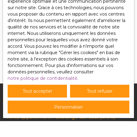
expérience optimale et une communication pertinente
sur notre site. Grace à ces technologies, nous pouvons
Société Worldline, Service Bloctel, CS 61311, 41013
vous proposer du contenu en rapport avec vos centres
BLOIS CEDEX.
d'intérêt. Ils nous permettent également d'améliorer la
qualité de nos services et la convivialité de notre site
Pour en savoir plus sur le traitement de vos
internet. Nous utiliserons uniquement les données
données personnelles, veuillez consulter notre
personnelles pour lesquelles vous avez donné votre
politique de confidentialité
.
accord. Vous pouvez les modifier à n'importe quel
moment via la rubrique ″Gérer les cookies″ en bas de
Recevoir des annonces
notre site, à l'exception des cookies essentiels à son
fonctionnement. Pour plus d'informations sur vos
données personnelles, veuillez consulter
notre politique de confidentialité
.
Tout accepter
Tout refuser
Je recherche un bien
Personnaliser
Vente appartement Puttelange-aux-Lacs (57510)
Vente maison Ingersheim (68040)
Vente maison Béziers (34500)