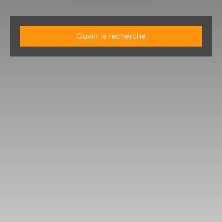
Ouvrir la recherche
Type d'offre
Vente
Type de bien
Maison
Localisation
Badonviller (54540)
Budget max (€)
Surface min (m²)
Rechercher