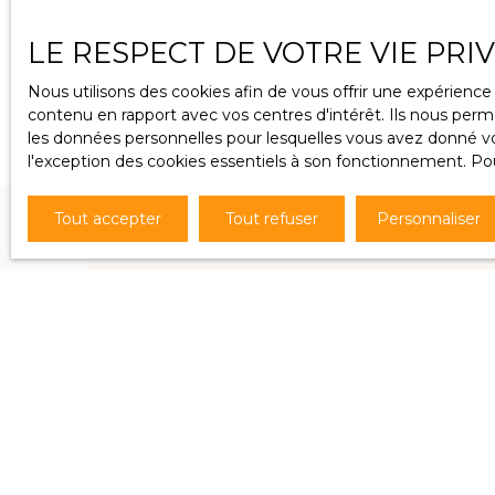
Puttelange aux Lacs, grand local commercial de
LE RESPECT DE VOTRE VIE PRI
123 m2 sur axe principal, sanitaires, grande cave,
garage attenant de 30 m2 avec stationnement
Nous utilisons des cookies afin de vous offrir une expérien
extérieur de 28 m2, très bon état général,
contenu en rapport avec vos centres d'intérêt. Ils nous perme
grande vitrine, excellente situation, loué à 980 €
les données personnelles pour lesquelles vous avez donné vot
HT en bail commercial... Prix; 115 000 € Tom
l'exception des cookies essentiels à son fonctionnement. Pou
Immobilier 06 87 02 99 47
Tout accepter
Tout refuser
Personnaliser