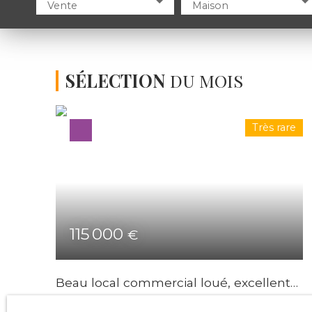
Vente
Maison
SÉLECTION
DU MOIS
Très rare
115 000
€
Beau local commercial loué, excellent
rapport.
123
m²
Puttelange-aux-Lacs 57510