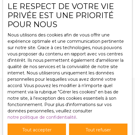
LE RESPECT DE VOTRE VIE
PRIVÉE EST UNE PRIORITÉ
Beau local commercial loué, excellent
POUR NOUS
rapport.
123
m²
Puttelange-aux-Lacs 57510
Nous utilisons des cookies afin de vous offrir une
Puttelange aux Lacs, grand local commercial de 123 m2
expérience optimale et une communication pertinente
sur axe principal, sanitaires, grande cave, garage
sur notre site. Grace à ces technologies, nous pouvons
attenant de 30 m2 avec stationnement extérieur de 28
vous proposer du contenu en rapport avec vos centres
m2, très bon état général, grande vitrine, excellente
d'intérêt. Ils nous permettent également d'améliorer la
situation, loué à 980 € HT en bail commercial... Prix; 115
qualité de nos services et la convivialité de notre site
000 € Tom Immobilier 06 87 02 99 47
internet. Nous utiliserons uniquement les données
personnelles pour lesquelles vous avez donné votre
accord. Vous pouvez les modifier à n'importe quel
moment via la rubrique ″Gérer les cookies″ en bas de
notre site, à l'exception des cookies essentiels à son
fonctionnement. Pour plus d'informations sur vos
données personnelles, veuillez consulter
notre politique de confidentialité
.
NOS BIENS
EN VENTE
Tout accepter
Tout refuser