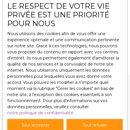
LE RESPECT DE VOTRE VIE
PRIVÉE EST UNE PRIORITÉ
Beau local commercial loué, excellent
POUR NOUS
rapport.
123
m²
Puttelange-aux-Lacs 57510
Nous utilisons des cookies afin de vous offrir une
Puttelange aux Lacs, grand local commercial de 123 m2
expérience optimale et une communication pertinente
sur axe principal, sanitaires, grande cave, garage
sur notre site. Grace à ces technologies, nous pouvons
attenant de 30 m2 avec stationnement extérieur de 28
vous proposer du contenu en rapport avec vos centres
m2, très bon état général, grande vitrine, excellente
d'intérêt. Ils nous permettent également d'améliorer la
situation, loué à 980 € HT en bail commercial... Prix; 115
qualité de nos services et la convivialité de notre site
000 € Tom Immobilier 06 87 02 99 47
internet. Nous utiliserons uniquement les données
personnelles pour lesquelles vous avez donné votre
accord. Vous pouvez les modifier à n'importe quel
moment via la rubrique ″Gérer les cookies″ en bas de
notre site, à l'exception des cookies essentiels à son
fonctionnement. Pour plus d'informations sur vos
données personnelles, veuillez consulter
notre politique de confidentialité
.
NOS BIENS
EN VENTE
Tout accepter
Tout refuser