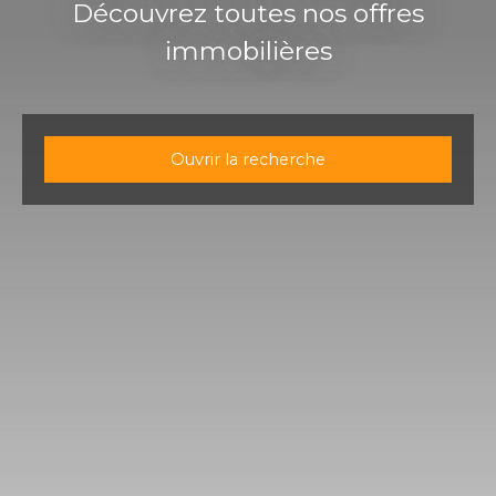
Découvrez toutes nos offres
immobilières
Ouvrir la recherche
Type d'offre
Vente
Type de bien
Immobilier Pro
Localisation
Puttelange-aux-Lacs (57510)
Budget max (€)
Surface min (m²)