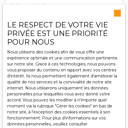
Surface min (m²)
J'accepte le traitement de mes données
LE RESPECT DE VOTRE VIE
personnelles conformément au RGPD. Si vous ne
PRIVÉE EST UNE PRIORITÉ
souhaitez pas faire l'objet de prospection
commerciale par voie téléphonique, vous pouvez
POUR NOUS
vous inscrire gratuitement sur la liste d'opposition
au démarchage téléphonique, prévu par l'article
Nous utilisons des cookies afin de vous offrir une
L223-1 du code de la consommation, sur le site
expérience optimale et une communication pertinente
Internet www.bloctel.gouv.fr ou par courrier
sur notre site. Grace à ces technologies, nous pouvons
adressé à :
vous proposer du contenu en rapport avec vos centres
d'intérêt. Ils nous permettent également d'améliorer la
Société Worldline, Service Bloctel, CS 61311, 41013
qualité de nos services et la convivialité de notre site
BLOIS CEDEX.
internet. Nous utiliserons uniquement les données
personnelles pour lesquelles vous avez donné votre
Pour en savoir plus sur le traitement de vos
accord. Vous pouvez les modifier à n'importe quel
données personnelles, veuillez consulter notre
moment via la rubrique ″Gérer les cookies″ en bas de
politique de confidentialité
.
notre site, à l'exception des cookies essentiels à son
fonctionnement. Pour plus d'informations sur vos
données personnelles, veuillez consulter
Recevoir des annonces