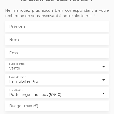
général,
grande vitrine,
Ne manquez plus aucun bien correspondant à votre
excellente
recherche en vous inscrivant à notre alerte mail !
situation, loué
à 980 € HT en
Prénom
bail
commercial...
Nom
Prix; 115 000 €
Tom
Immobilier
Email
06 87 02 99
47
Type d'offre
Vente
Type de bien
Immobilier Pro
Localisation
Puttelange-aux-Lacs (57510)
Budget max (€)