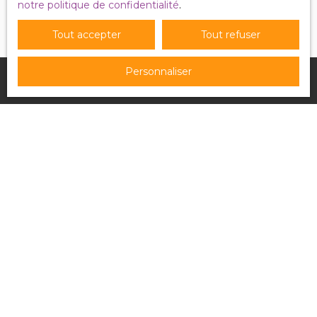
notre politique de confidentialité
.
Tout accepter
Tout refuser
Personnaliser
Je recherche un bien
Vente appartement Puttelange-aux-Lacs (57510)
Vente maison Ingersheim (68040)
Vente maison Béziers (34500)
Vente maison Saint-Dié-des-Vosges (88100)
Vente maison Waldhouse (57720)
Vente appartement Agde (34300)
Je suis propriétaire