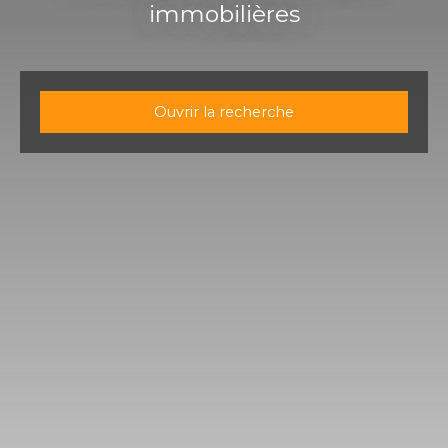
immobilières
Ouvrir la recherche
Type d'offre
Vente
Type de bien
Immeuble
Localisation
Raon-l'Étape (88110)
Budget max (€)
Surface min (m²)