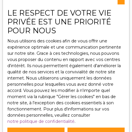
multiples (
logements , bureaux
LE RESPECT DE VOTRE VIE
etc…. ) Parkings à
J'accepte le traitement de mes données
PRIVÉE EST UNE PRIORITÉ
proximité La taxe
personnelles conformément au RGPD. Si vous ne
foncière est de 1800
souhaitez pas faire l'objet de prospection
POUR NOUS
euros Le prix est de
commerciale par voie téléphonique, vous pouvez
221 000 euros. Les
vous inscrire gratuitement sur la liste d'opposition
Nous utilisons des cookies afin de vous offrir une
honoraires à la charge
au démarchage téléphonique, prévu par l'article
expérience optimale et une communication pertinente
du vendeur. Pour tous
L223-1 du code de la consommation, sur le site
sur notre site. Grace à ces technologies, nous pouvons
renseignements, vous
Internet www.bloctel.gouv.fr ou par courrier
vous proposer du contenu en rapport avec vos centres
pouvez contacter
adressé à :
d'intérêt. Ils nous permettent également d'améliorer la
votre agence Tom
qualité de nos services et la convivialité de notre site
Immobilier, votre
Société Worldline, Service Bloctel, CS 61311, 41013
internet. Nous utiliserons uniquement les données
interlocuteur,
BLOIS CEDEX.
personnelles pour lesquelles vous avez donné votre
Christophe
accord. Vous pouvez les modifier à n'importe quel
HERBEAULT au
Pour en savoir plus sur le traitement de vos
moment via la rubrique ″Gérer les cookies″ en bas de
0662219609
données personnelles, veuillez consulter notre
notre site, à l'exception des cookies essentiels à son
politique de confidentialité
.
fonctionnement. Pour plus d'informations sur vos
données personnelles, veuillez consulter
notre politique de confidentialité
.
Recevoir des annonces