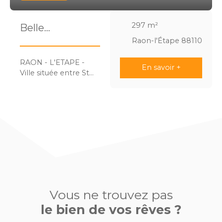
297
m²
Belle
opportunité
Raon-l'Étape 88110
RAON - L'ETAPE -
En savoir +
Ville située entre St
Dié des Vosges et
Lunéville. Belle
opportunité
immobilière….. Situé
au centre-ville à
proximité de tous
commerces,
médecins, écoles,
etc….. A vendre 1
immeuble
comprenant : Au rez
Vous ne trouvez pas
de chaussée : 1
le bien de vos rêves ?
commerce (1
restaurant) de 100 m2