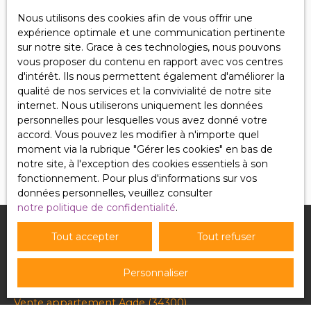
adressé à :
Nous utilisons des cookies afin de vous offrir une
Société Worldline, Service Bloctel, CS 61311, 41013
expérience optimale et une communication pertinente
BLOIS CEDEX.
sur notre site. Grace à ces technologies, nous pouvons
vous proposer du contenu en rapport avec vos centres
Pour en savoir plus sur le traitement de vos
d'intérêt. Ils nous permettent également d'améliorer la
données personnelles, veuillez consulter notre
qualité de nos services et la convivialité de notre site
politique de confidentialité
.
internet. Nous utiliserons uniquement les données
personnelles pour lesquelles vous avez donné votre
accord. Vous pouvez les modifier à n'importe quel
Recevoir des annonces
moment via la rubrique ″Gérer les cookies″ en bas de
notre site, à l'exception des cookies essentiels à son
fonctionnement. Pour plus d'informations sur vos
données personnelles, veuillez consulter
notre politique de confidentialité
.
Tout accepter
Tout refuser
Je recherche un bien
Personnaliser
Vente appartement Puttelange-aux-Lacs (57510)
Vente appartement Agde (34300)