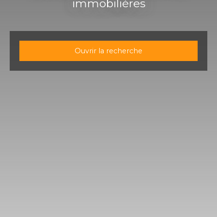
immobilières
Ouvrir la recherche
Type d'offre
Vente
Type de bien
Appartement
Localisation
Strasbourg (67200)
Budget max (€)
Surface min (m²)
Rechercher