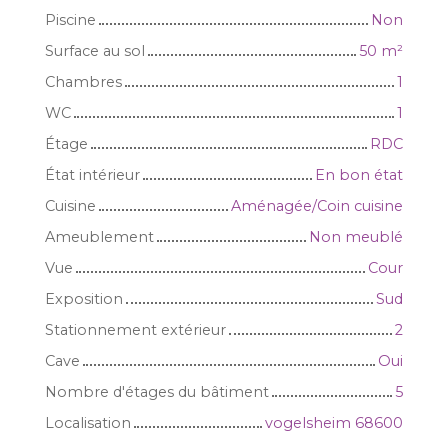
Piscine
Non
Surface au sol
50
m²
Chambres
1
WC
1
Étage
RDC
État intérieur
En bon état
Cuisine
Aménagée/Coin cuisine
Ameublement
Non meublé
Vue
Cour
Exposition
Sud
Stationnement extérieur
2
Cave
Oui
Nombre d'étages du bâtiment
5
Localisation
vogelsheim 68600