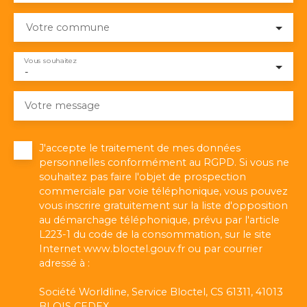
Votre commune
Vous souhaitez
-
Votre message
J'accepte le traitement de mes données
personnelles conformément au RGPD. Si vous ne
souhaitez pas faire l'objet de prospection
commerciale par voie téléphonique, vous pouvez
vous inscrire gratuitement sur la liste d'opposition
au démarchage téléphonique, prévu par l'article
L223-1 du code de la consommation, sur le site
Internet www.bloctel.gouv.fr ou par courrier
adressé à :
Société Worldline, Service Bloctel, CS 61311, 41013
BLOIS CEDEX.