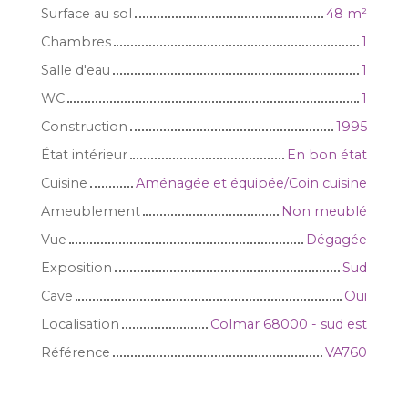
Surface au sol
48
m²
Chambres
1
Salle d'eau
1
WC
1
Construction
1995
État intérieur
En bon état
Cuisine
Aménagée et équipée/Coin cuisine
Ameublement
Non meublé
Vue
Dégagée
Exposition
Sud
Cave
Oui
Localisation
Colmar 68000 - sud est
Référence
VA760