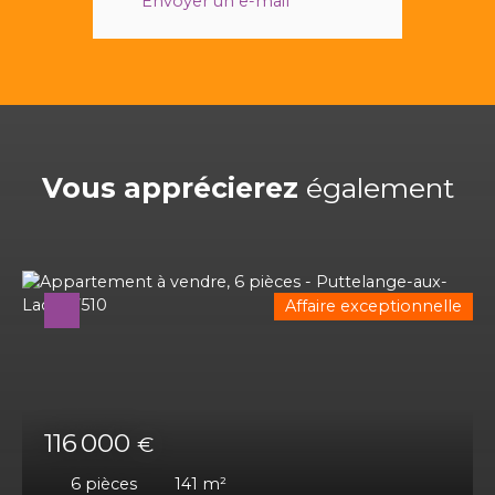
Envoyer un e-mail
Vous apprécierez
également
Affaire exceptionnelle
116 000
€
6
pièces
141
m²