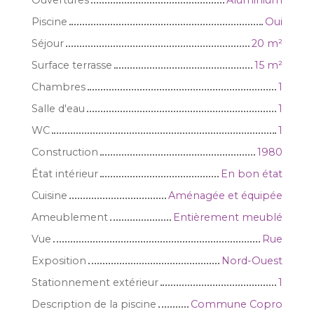
Ouvertures
Aluminium
Piscine
Oui
Séjour
20
m²
Surface terrasse
15
m²
Chambres
1
Salle d'eau
1
WC
1
Construction
1980
État intérieur
En bon état
Cuisine
Aménagée et équipée
Ameublement
Entièrement meublé
Vue
Rue
Exposition
Nord-Ouest
Stationnement extérieur
1
Description de la piscine
Commune Copro