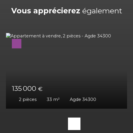
Vous apprécierez
également
135 000
€
2
pièces
33
m²
Agde 34300