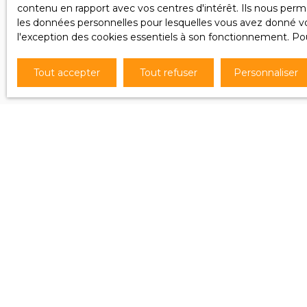
contenu en rapport avec vos centres d'intérêt. Ils nous perme
les données personnelles pour lesquelles vous avez donné vot
Pour en sa
l'exception des cookies essentiels à son fonctionnement. Pou
notre
poli
Tout accepter
Tout refuser
Personnaliser
Je recherche un bien
Vente appartement Puttelange-aux-Lacs
(57510)
Vente appartement Agde (34300)
Vente maison Ingersheim (68040)
Vente maison Béziers (34500)