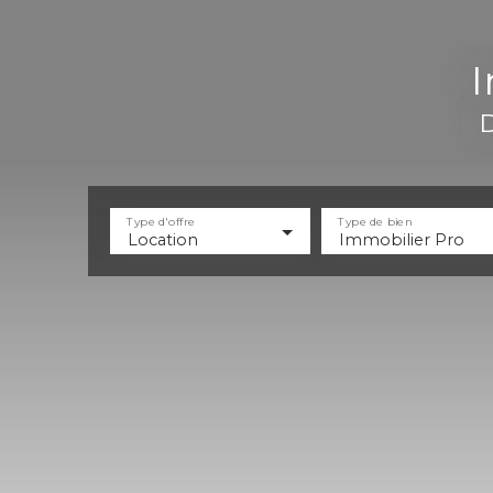
I
D
Type d'offre
Type de bien
Location
Immobilier Pro