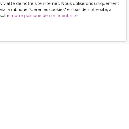
ivialité de notre site internet. Nous utiliserons uniquement
 la rubrique ″Gérer les cookies″ en bas de notre site, à
lez consulter
sulter
notre politique de confidentialité
.
Informations
Défiscalisation
Nos honoraires
Mentions légales
Politique de confidentialité
Plan du site