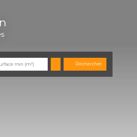
on
es
Rechercher
urface min (m²)