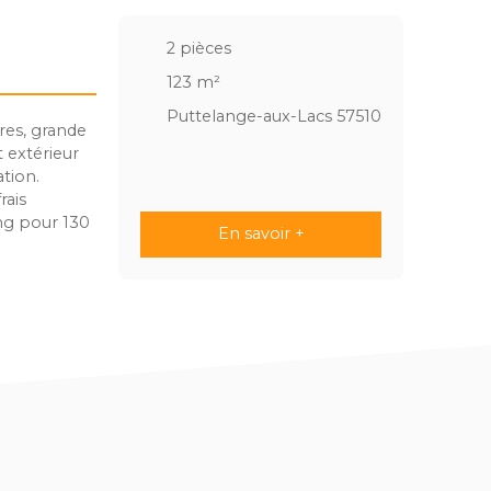
2
pièces
123
m²
Puttelange-aux-Lacs 57510
res, grande
 extérieur
tion.
rais
ing pour 130
En savoir +