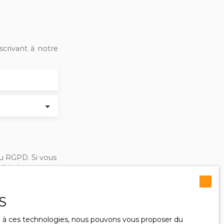
crivant à notre
u RGPD. Si vous
éphonique, vous
ge
le site Internet
S
ce à ces technologies, nous pouvons vous proposer du