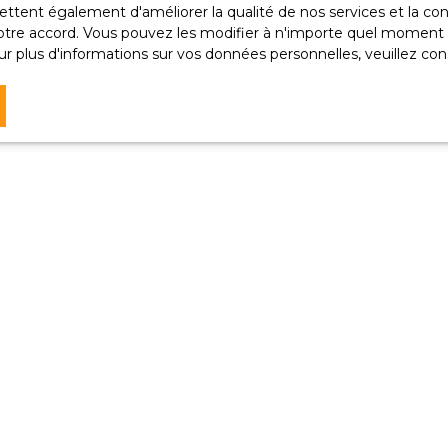
ttent également d'améliorer la qualité de nos services et la conv
re accord. Vous pouvez les modifier à n'importe quel moment via
voir plus sur le traitement de vos données personnelles, veuil
r plus d'informations sur vos données personnelles, veuillez con
tique de confidentialité
.
Recevoir des annonces
Je suis propriétaire
Estimez votre bien
Vendre avec nous
Espace vendeur
Nous contacter