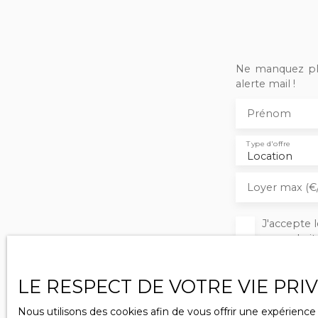
Ne manquez plu
alerte mail !
Prénom
Type d'offre
Location
Loyer max (€
J'accepte
ne souhait
pouvez vou
téléphoniq
LE RESPECT DE VOTRE VIE PRI
www.blocte
Nous utilisons des cookies afin de vous offrir une expérien
Société Wo