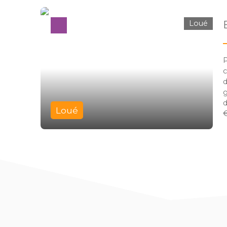
Loué
P
c
d
g
d
Loué
€