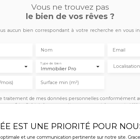
Vous ne trouvez pas
le bien de vos rêves ?
s aucun bien correspondant à votre recherche en vous ins
Nom
Email
Type de bien
Localisation
Immobilier Pro
/mois)
Surface min (m²)
 le traitement de mes données personnelles conformément a
ez pas faire l'objet de prospection commerciale par voie tél
s inscrire gratuitement sur la liste d'opposition au démarcha
ue, prévu par l'article L223-1 du code de la consommation, sur 
VÉE EST UNE PRIORITÉ POUR NOU
l.gouv.fr ou par courrier adressé à :
ce optimale et une communication pertinente sur notre site. Gra
rldline, Service Bloctel, CS 61311, 41013 BLOIS CEDEX.