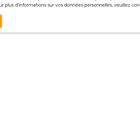
r plus d'informations sur vos données personnelles, veuillez con
Recevoir des annonces
Je suis propriétaire
Estimez votre bien
Vendre avec nous
Espace vendeur
Nous contacter