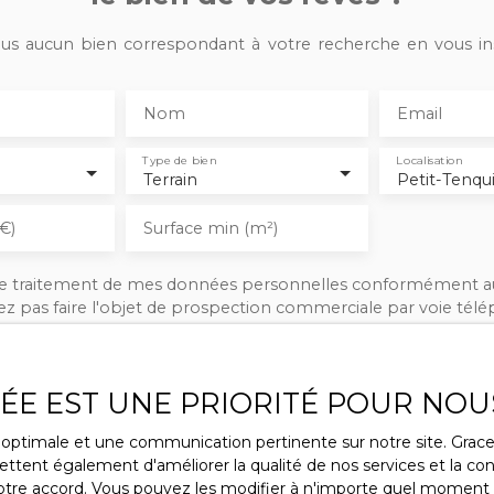
s aucun bien correspondant à votre recherche en vous ins
Nom
Email
Type de bien
Localisation
Terrain
Petit-Tenqu
€)
Surface min (m²)
 le traitement de mes données personnelles conformément a
ez pas faire l'objet de prospection commerciale par voie tél
s inscrire gratuitement sur la liste d'opposition au démarcha
ue, prévu par l'article L223-1 du code de la consommation, sur 
l.gouv.fr ou par courrier adressé à :
VÉE EST UNE PRIORITÉ POUR NOU
rldline, Service Bloctel, CS 61311, 41013 BLOIS CEDEX.
ce optimale et une communication pertinente sur notre site. Gra
ttent également d'améliorer la qualité de nos services et la conv
voir plus sur le traitement de vos données personnelles, veuil
re accord. Vous pouvez les modifier à n'importe quel moment via
tique de confidentialité
.