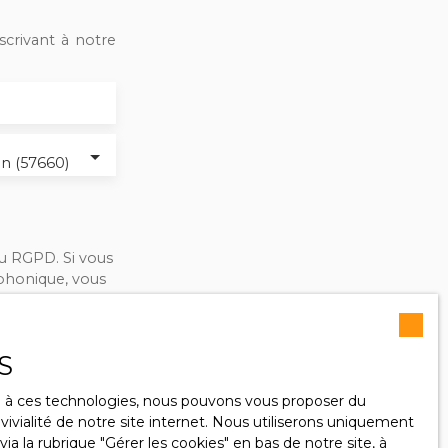
crivant à notre
in (57660)
u RGPD. Si vous
éphonique, vous
ge
le site Internet
S
ce à ces technologies, nous pouvons vous proposer du
ivialité de notre site internet. Nous utiliserons uniquement
lez consulter
 la rubrique ″Gérer les cookies″ en bas de notre site, à