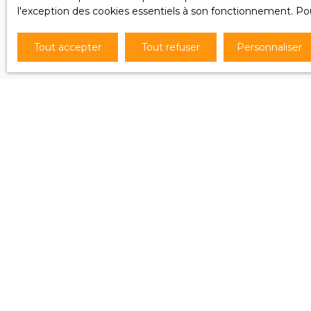
l'exception des cookies essentiels à son fonctionnement. Pou
Tout accepter
Tout refuser
Personnaliser
Je recherche un bien
Vente appartement Puttelange-aux-Lacs
(57510)
Vente maison Ingersheim (68040)
Vente maison Béziers (34500)
Vente maison Saint-Dié-des-Vosges (88100)
Vente maison Waldhouse (57720)
Vente appartement Agde (34300)