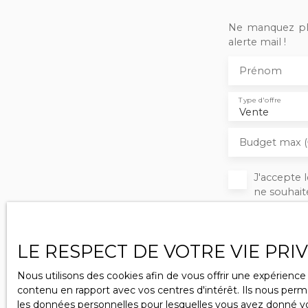
Ne manquez plu
alerte mail !
Prénom
Type d'offre
Vente
Budget max (
J'accepte
ne souhait
pouvez vou
téléphoniq
www.blocte
LE RESPECT DE VOTRE VIE PRI
Société Wo
Nous utilisons des cookies afin de vous offrir une expérien
contenu en rapport avec vos centres d'intérêt. Ils nous perme
Pour en sa
les données personnelles pour lesquelles vous avez donné vot
notre
poli