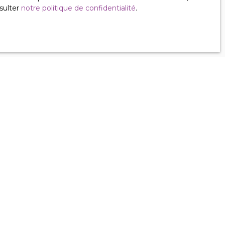
sulter
notre politique de confidentialité
.
Informations
Défiscalisation
Nos honoraires
Mentions légales
Politique de confidentialité
Plan du site
Gérer les cookies
Propulsé par