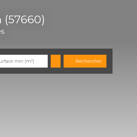
n (57660)
es
Rechercher
urface min (m²)