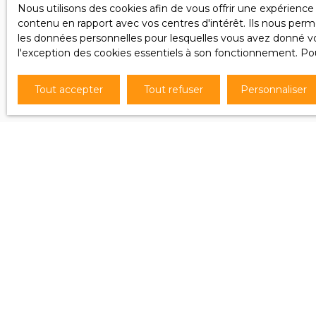
Nous utilisons des cookies afin de vous offrir une expérien
Société Wo
contenu en rapport avec vos centres d'intérêt. Ils nous perme
les données personnelles pour lesquelles vous avez donné vot
Pour en sa
l'exception des cookies essentiels à son fonctionnement. Pou
notre
poli
Tout accepter
Tout refuser
Personnaliser
Je recherche un bien
Vente appartement Puttelange-aux-Lacs
(57510)
Vente appartement Agde (34300)
Vente maison Ingersheim (68040)