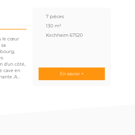
7
pièces
130
m²
Kirchheim 67520
s le cœur
 sa
sbourg,
es
n d’un côté,
e cave en
En savoir +
nante ;A
un grand
 m², 11m² et
 et un
Le cadre de
is du calme
s, ainsi que
r Demandez
ire, merci
inie GROSS