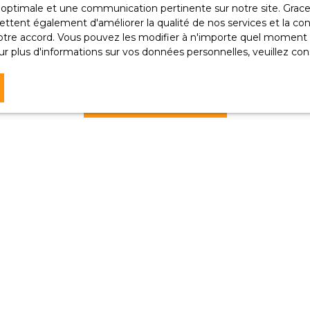
ce optimale et une communication pertinente sur notre site. Gra
rldline, Service Bloctel, CS 61311, 41013 BLOIS CEDEX.
ttent également d'améliorer la qualité de nos services et la conv
re accord. Vous pouvez les modifier à n'importe quel moment via
voir plus sur le traitement de vos données personnelles, veuil
r plus d'informations sur vos données personnelles, veuillez con
tique de confidentialité
.
Recevoir des annonces
Je suis propriétaire
Estimez votre bien
Vendre avec nous
Espace vendeur
Nous contacter