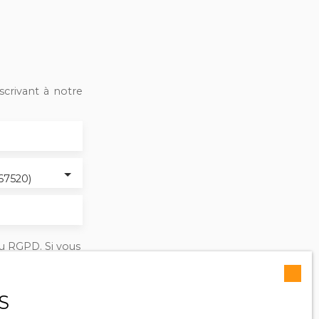
crivant à notre
67520)
u RGPD. Si vous
éphonique, vous
ge
le site Internet
S