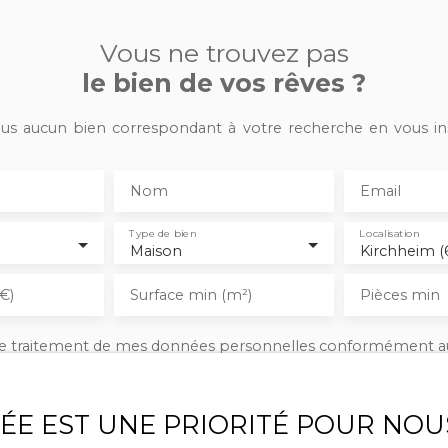
6. 03. 78. 89. 25
Vous ne trouvez pas
le bien de vos rêves ?
s aucun bien correspondant à votre recherche en vous ins
Nom
Email
Type de bien
Localisation
Maison
Kirchheim (
€)
Surface min (m²)
Pièces min
 le traitement de mes données personnelles conformément a
ez pas faire l'objet de prospection commerciale par voie tél
s inscrire gratuitement sur la liste d'opposition au démarcha
ue, prévu par l'article L223-1 du code de la consommation, sur 
VÉE EST UNE PRIORITÉ POUR NOU
l.gouv.fr ou par courrier adressé à :