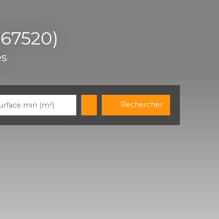
(67520)
es
Rechercher
urface min (m²)