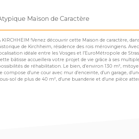
Atypique Maison de Caractère
 KIRCHHEIM !Venez découvrir cette Maison de caractère, dan
istorique de Kirchheim, résidence des rois mérovingiens. Avec
ocalisation idéale entre les Vosges et l’EuroMétropole de Stra
ette bâtisse accueillera votre projet de vie grâce à ses multipl
ossibilités de réhabilitation. Le bien, d’environ 130 m², mitoye
e compose d’une cour avec mur d’enceinte, d’un garage, d’un
ous-sol de plus de 40 m², d’une buanderie et d’une pièce atte
’étage, vous trouverez une cuisine aménagée indépendante, 
alon de 17 m², une salle de bain avec wc, et 3 chambres (de 7
3m²) dont une en enfilade ; Au 2ème, une chambre spacieuse
renier avec accès aux combles complètent l’aménagement. 
ie est polyvalent, adapté aux familles cherchant le comprom
e la nature et de la proximité des services, des loisirs et activité
’accès rapide à l’Eurométropole Des travaux seront à prévoi
otre Visite Virtuelle. I Pour tout renseignement complémenta
'appeler l'agence Tom Immobilier, votre interlocutrice Virg