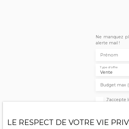
0
Ne manquez plu
alerte mail !
Prénom
Type d'offre
Vente
Budget max (
J'accepte
ne souhait
pouvez vou
téléphoniq
LE RESPECT DE VOTRE VIE PRI
www.blocte