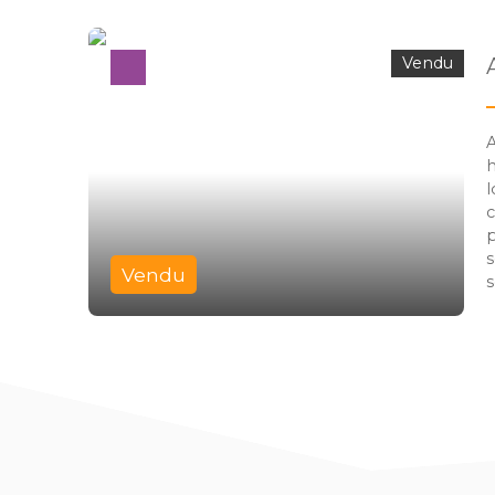
Vendu
A
h
l
c
p
s
Vendu
s
l
s
1
g
v
d
l
n
d